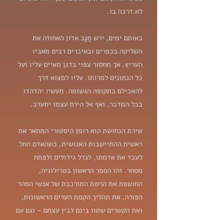
לא דרכה בו.
באותם ימים, ירש חָגָב אדון האחוזה את
השליטה בכפרים ובאיכרים רבים מאביו
העריץ. אך מחסור צפוי בדגן מאיים עליו ועל
כל הנתונים למרותו. עליו למצוא דרך
להאכילם בתקופה הגשומה. מעשיו יהדהדו
בכל המדבר, ואף אל הירח עצמו יתערב.
שירת הנחושת הוא רומן היסטורי המתאר את
ראשית ההתיישבות האנושית, כשהאדם החל
לעבד את אדמתו, לגדל גידולים ולפתח
מסחר. זהו הספר הראשון בטרילוגיה,
החושפת את הרשת המורכבת של אנשי הסהר
הפורה, את תהליך הקמת הערים הראשונות,
ואת הקשרים שטוו בינם לבין עצמם – וגם עם